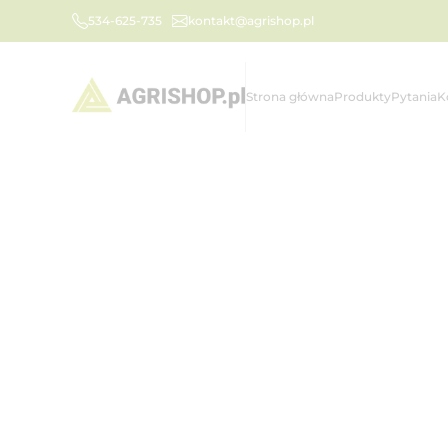
534-625-735
kontakt@agrishop.pl
Strona główna
Produkty
Pytania
K