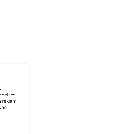
y
cookies
a reklam
wań