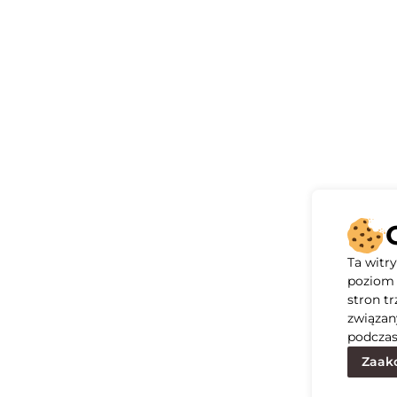
Ta witr
poziom 
stron t
związan
podczas
Zaakc