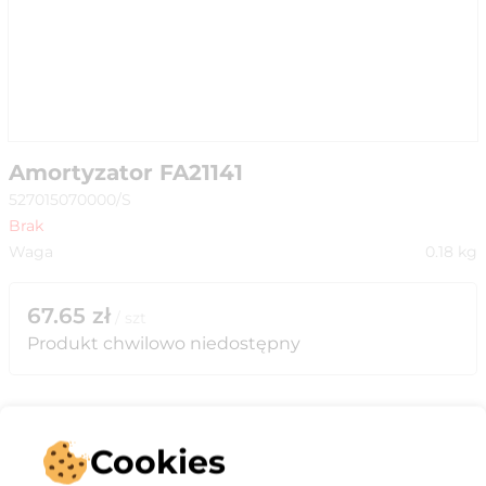
Amortyzator FA21141
527015070000/S
Brak
Waga
0.18
kg
67.65
zł
/
szt
Produkt chwilowo niedostępny
Cookies
Opis