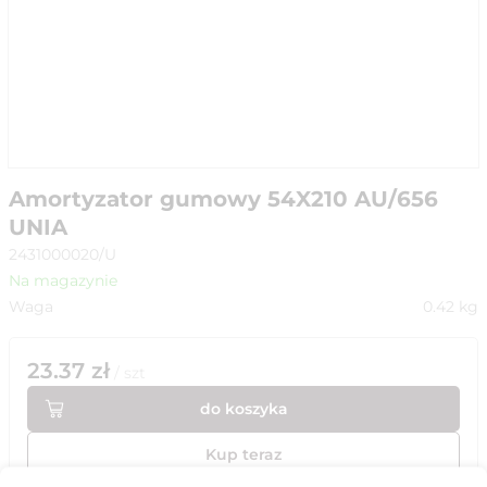
Amortyzator gumowy 54X210 AU/656
UNIA
2431000020/U
Na magazynie
Waga
0.42
kg
23.37
zł
/
szt
do koszyka
Kup teraz