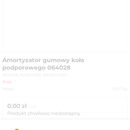
Amortyzator gumowy koła
podporowego 064028
064028, KK064028, KK064028R
Brak
Waga
0.07
kg
0.00
zł
/
szt
Produkt chwilowo niedostępny