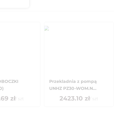
DBOCZKI
Przekladnia z pompą
0)
UNHZ PZ30-WOM.N...
.69
zł
2423.10
zł
/
szt
/
szt