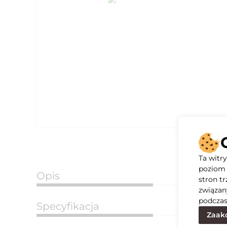
Ta witr
poziom 
Opis
stron t
związan
podczas
Specyfikacja
Zaakc