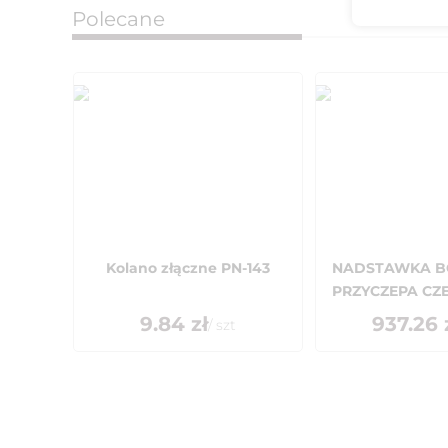
Polecane
Kolano złączne PN-143
NADSTAWKA B
PRZYCZEPA CZ
9.84
zł
937.26
/
szt