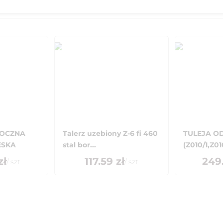
OCZNA
Talerz uzebiony Z-6 fi 460
TULEJA O
ESKA
stal bor...
(Z010/1,Z01
zł
117.59
zł
249
/
szt
/
szt