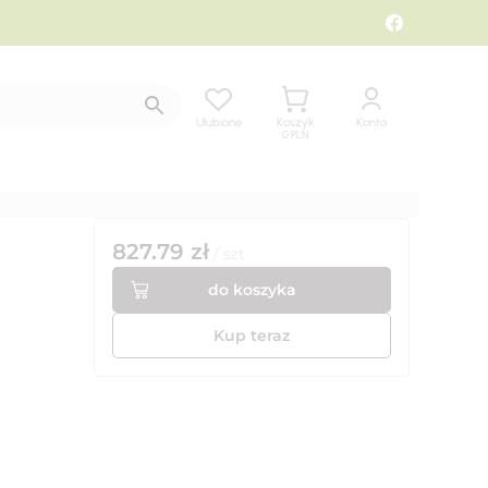
Ulubione
Koszyk
Konto
0
PLN
827.79
zł
/
szt
do koszyka
Kup teraz