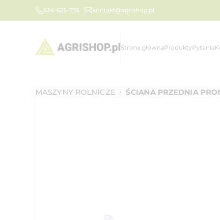
534-625-735
kontakt@agrishop.pl
Strona główna
Produkty
Pytania
K
MASZYNY ROLNICZE
ŚCIANA PRZEDNIA PRO
/