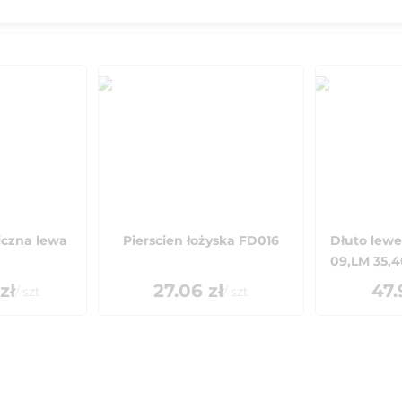
iczna lewa
Pierscien łożyska FD016
Dłuto lewe
09,LM 35,40
zł
27.06
zł
47.
/
szt
/
szt