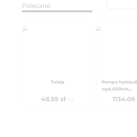
Polecane
Tuleja
Pompa hydraul
wyd.82l/min...
48.59
zł
1134.06
/
szt