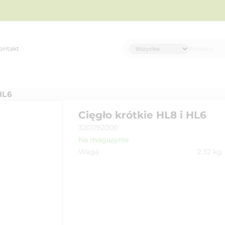
ontakt
HL6
Cięgło krótkie HL8 i HL6
3201192000
Na magazynie
Waga
2.32
kg