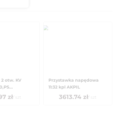
 2 otw. KV
Przystawka napędowa
,PS...
11:32 kpl AKPIL
97
zł
3613.74
zł
/
szt
/
szt