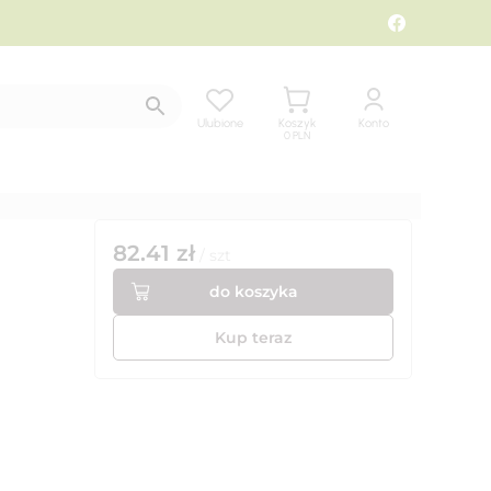
Ulubione
Koszyk
Konto
0
PLN
82.41
zł
/
szt
do koszyka
Kup teraz