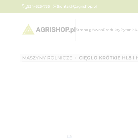
534-625-735
kontakt@agrishop.pl
Strona główna
Produkty
Pytania
K
MASZYNY ROLNICZE
CIĘGŁO KRÓTKIE HL8 I 
/