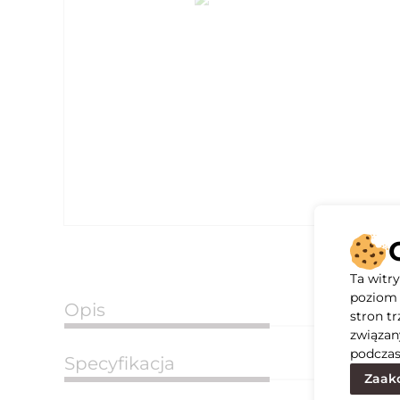
Ta witr
poziom 
Opis
stron t
związan
podczas
Specyfikacja
Zaakc