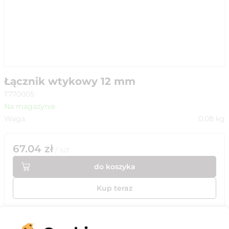
Łącznik wtykowy 12 mm
T770005
Na magazynie
Waga
0.08
kg
67.04
zł
/
szt
do koszyka
Kup teraz