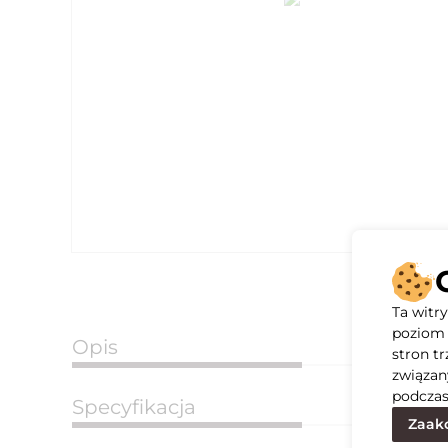
Ta witr
poziom 
Opis
stron t
związan
podczas
Specyfikacja
Zaakc