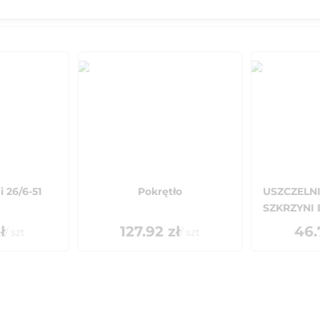
i 26/6-51
Pokrętło
USZCZELN
SZKRZYNI 
ł
127.92
zł
46.
/
szt
/
szt