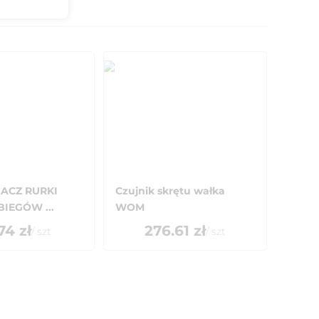
IACZ RURKI
Czujnik skrętu wałka
BIEGÓW ...
WOM
74
zł
276.61
zł
/
szt
/
szt