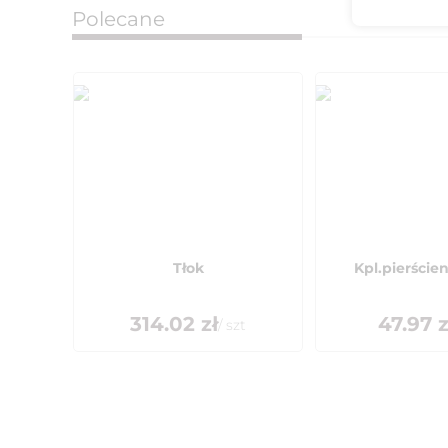
Polecane
Tłok
Kpl.pierścien
314.02
zł
47.97
z
/
szt