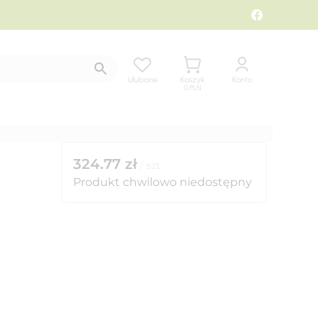
Ulubione
Koszyk
Konto
0
PLN
324.77
zł
/
szt
Produkt chwilowo niedostępny