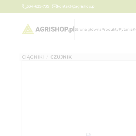
534-625-735
kontakt@agrishop.pl
Strona główna
Produkty
Pytania
K
CIĄGNIKI
CZUJNIK
/