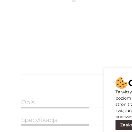
Ta witr
poziom 
Opis
stron t
związan
podczas
Specyfikacja
Zaakc