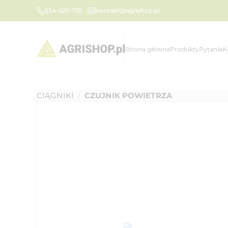
534-625-735
kontakt@agrishop.pl
Strona główna
Produkty
Pytania
K
CIĄGNIKI
CZUJNIK POWIETRZA
/