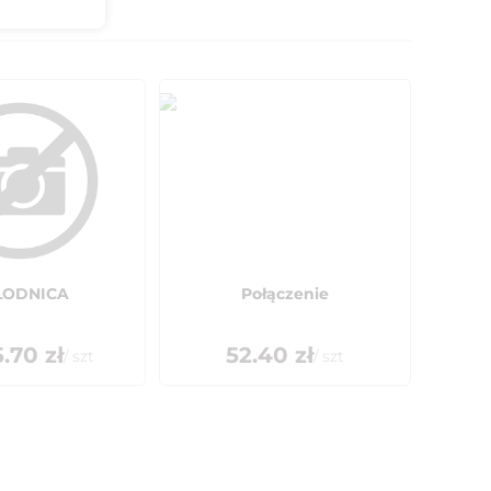
LODNICA
Połączenie
.70
zł
52.40
zł
/
szt
/
szt