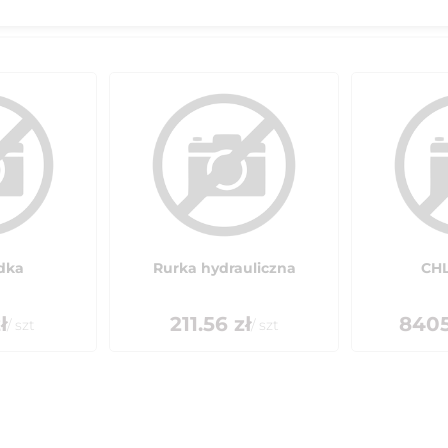
dka
Rurka hydrauliczna
CH
ł
211.56
zł
8405
/
szt
/
szt