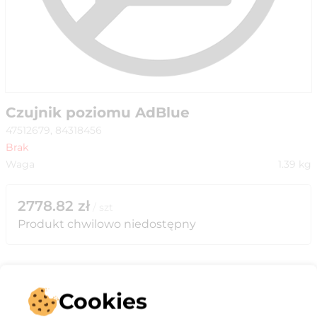
Czujnik poziomu AdBlue
47512679, 84318456
Brak
Waga
1.39
kg
2778.82
zł
/
szt
Produkt chwilowo niedostępny
Cookies
Opis