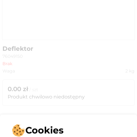
Deflektor
76049150
Brak
Waga
2
kg
0.00
zł
/
szt
Produkt chwilowo niedostępny
Cookies
Opis