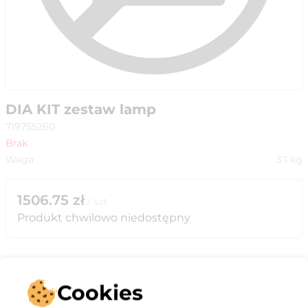
DIA KIT zestaw lamp
719755260
Brak
Waga
3.1
kg
1506.75
zł
/
szt
Produkt chwilowo niedostępny
Cookies
Opis