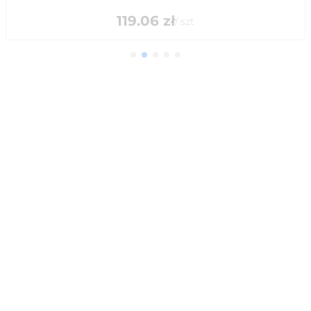
119.06
zł
/
szt