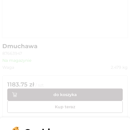
Dmuchawa
87663947
Na magazynie
Waga
2.479
kg
1183.75
zł
/
szt
do koszyka
Kup teraz