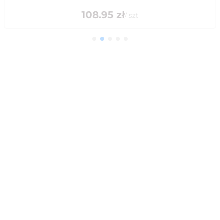
108.95
zł
/
szt