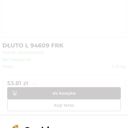
DŁUTO L 94609 FRK
94609, 41659460909
Na magazynie
Waga
2.25
kg
53.81
zł
/
szt
do koszyka
Kup teraz