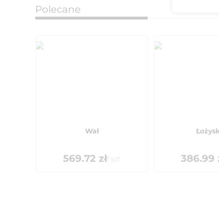
Polecane
Wał
Łożys
569.72
zł
386.99
/
szt