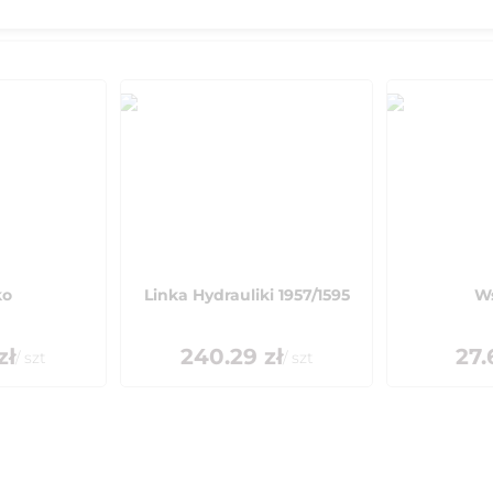
ko
Linka Hydrauliki 1957/1595
W
zł
240.29
zł
27.
/
szt
/
szt