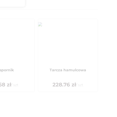
spornik
Tarcza hamulcowa
68
zł
228.76
zł
/
szt
/
szt