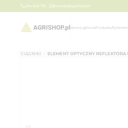
534-625-735
kontakt@agrishop.pl
Strona główna
Produkty
Pytania
K
CIĄGNIKI
ELEMENT OPTYCZNY REFLEKTORA LE
/