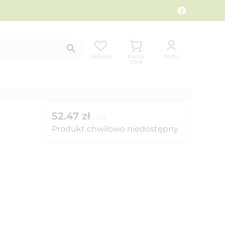
Ulubione
Koszyk
Konto
0
PLN
52.47
zł
/
szt
Produkt chwilowo niedostępny