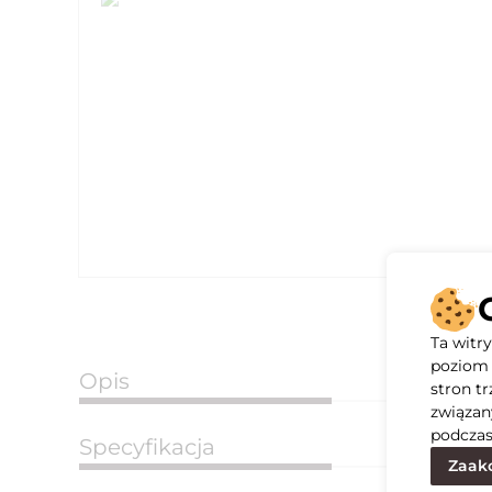
Ta witr
poziom 
Opis
stron t
związan
podczas
Specyfikacja
Zaakc