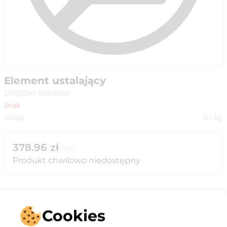
Element ustalający
291530A1, 9969050
Brak
Waga
0.1
kg
378.96
zł
/
szt
Produkt chwilowo niedostępny
Cookies
Opis