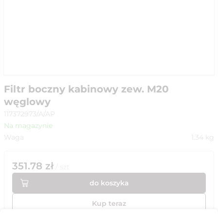
Filtr boczny kabinowy zew. M20
węglowy
117372973/A/AP
Na magazynie
Waga
1.34
kg
351.78
zł
/
szt
do koszyka
Kup teraz