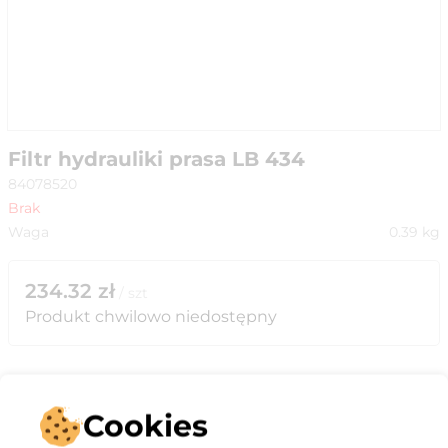
Filtr hydrauliki prasa LB 434
84078520
Brak
Waga
0.39
kg
234.32
zł
/
szt
Produkt chwilowo niedostępny
Cookies
Opis