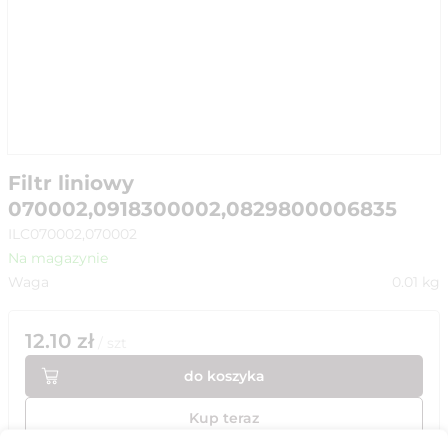
Filtr liniowy
070002,0918300002,0829800006835
ILC070002,070002
Na magazynie
Waga
0.01
kg
12.10
zł
/
szt
do koszyka
Kup teraz