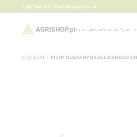
534-625-735
kontakt@agrishop.pl
Strona główna
Produkty
Pytania
K
CIĄGNIKI
FILTR OLEJU HYDRAULICZNEGO C
/