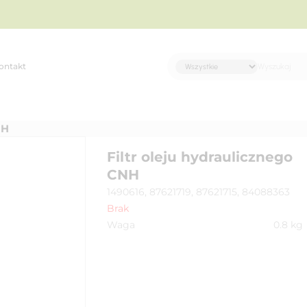
ontakt
NH
Filtr oleju hydraulicznego
CNH
1490616, 87621719, 87621715, 84088363
Brak
Waga
0.8
kg