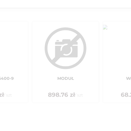
6400-9
MODUŁ
W
zł
898.76
zł
68.
/
szt
/
szt