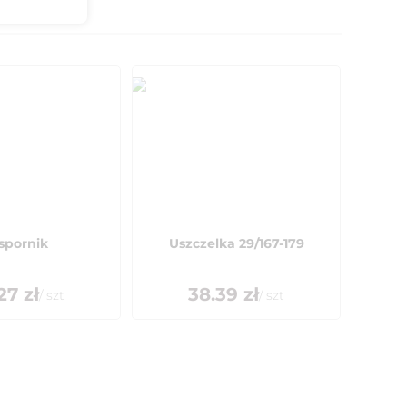
spornik
Uszczelka 29/167-179
27
zł
38.39
zł
/
szt
/
szt