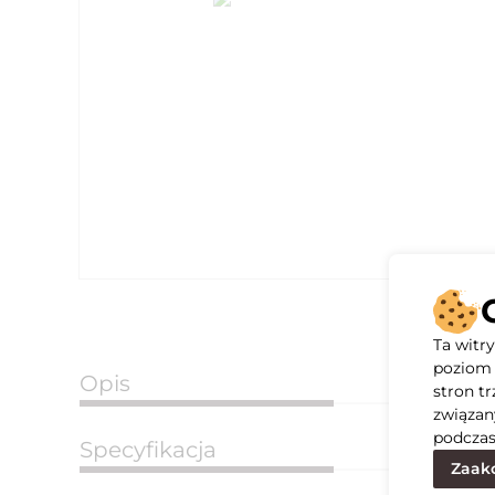
Ta witr
poziom 
Opis
stron t
związan
podczas
Specyfikacja
Zaakc