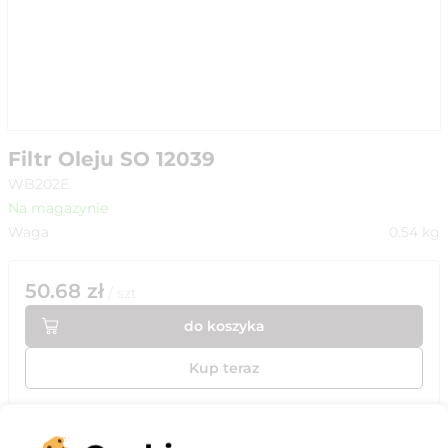
Filtr Oleju SO 12039
WB202E
Na magazynie
Waga
0.54
kg
50.68
zł
/
szt
do koszyka
Kup teraz