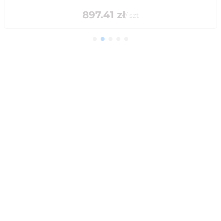
897.41
zł
/
szt