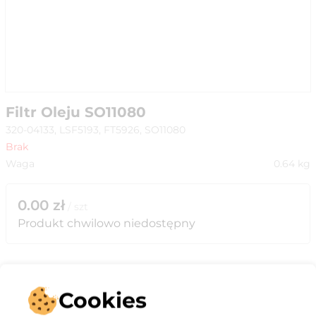
Filtr Oleju SO11080
320-04133, LSF5193, FT5926, SO11080
Brak
Waga
0.64
kg
0.00
zł
/
szt
Produkt chwilowo niedostępny
Cookies
Opis