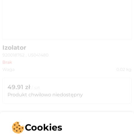
Izolator
920018762 , U5041480
Brak
Waga
0.02
kg
49.91
zł
/
szt
Produkt chwilowo niedostępny
Cookies
Opis