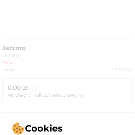
Jarzmo
4920852
Brak
Waga
3.385
kg
0.00
zł
/
szt
Produkt chwilowo niedostępny
Cookies
Opis