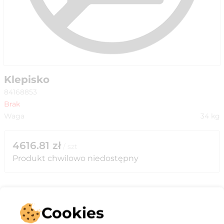
Klepisko
84168853
Brak
Waga
34
kg
4616.81
zł
/
szt
Produkt chwilowo niedostępny
Cookies
Opis