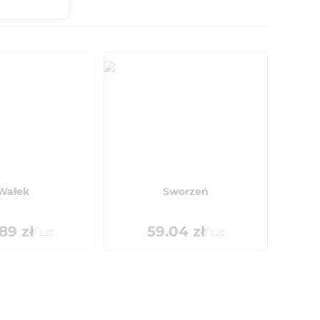
Wałek
Sworzeń
.89
zł
59.04
zł
/
szt
/
szt