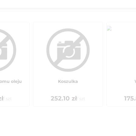
omu oleju
Koszulka
ł
252.10
zł
175
/
szt
/
szt