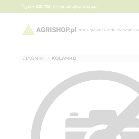
534-625-735
kontakt@agrishop.pl
Strona główna
Produkty
Pytania
K
CIĄGNIKI
KOLANKO
/