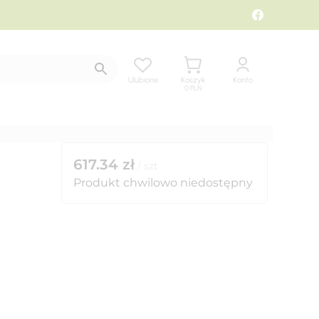
Ulubione
Koszyk
Konto
0
PLN
617.34
zł
/
szt
Produkt chwilowo niedostępny