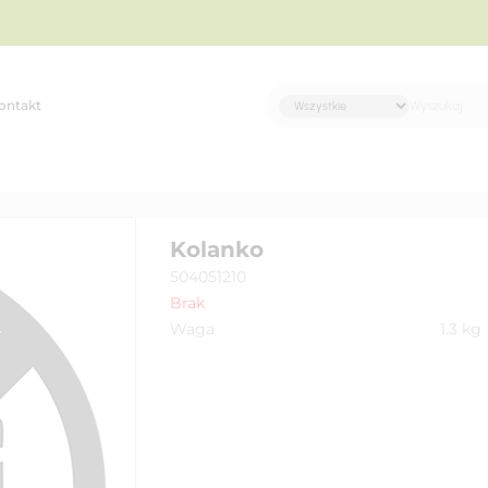
ontakt
Kolanko
504051210
Brak
Waga
1.3
kg