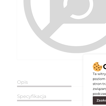
Ta witr
poziom 
Opis
stron t
związan
podczas
Specyfikacja
Zaakc