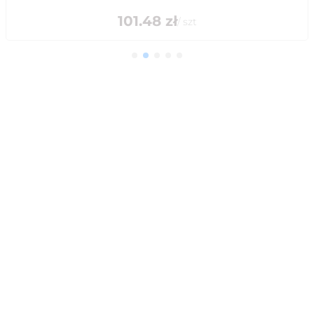
101.48
zł
/
szt