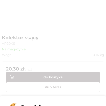
Kolektor ssący
AP20KS
Na magazynie
Waga
0.14
kg
20.30
zł
/
szt
do koszyka
Kup teraz