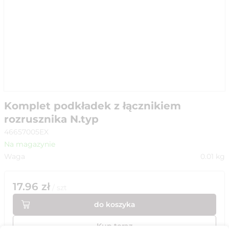
Komplet podkładek z łącznikiem
rozrusznika N.typ
46657005EX
Na magazynie
Waga
0.01
kg
17.96
zł
/
szt
do koszyka
Kup teraz