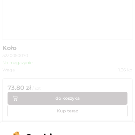
Koło
5230050070
Na magazynie
Waga
1.36
kg
73.80
zł
/
szt
do koszyka
Kup teraz