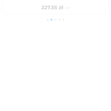
227.55
zł
/
szt