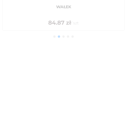
WAŁEK
84.87
zł
/
szt