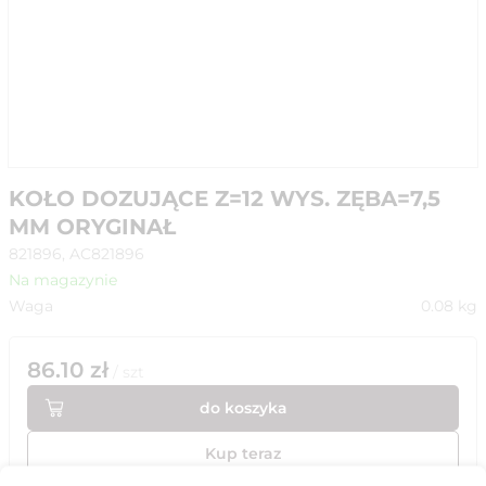
KOŁO DOZUJĄCE Z=12 WYS. ZĘBA=7,5
MM ORYGINAŁ
821896, AC821896
Na magazynie
Waga
0.08
kg
86.10
zł
/
szt
do koszyka
Kup teraz