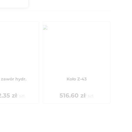
 zawór hydr.
Koło Z-43
2.35
zł
516.60
zł
/
szt
/
szt