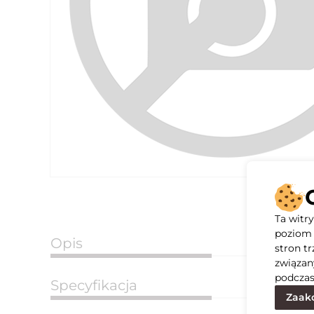
Ta witr
poziom 
Opis
stron t
związan
podczas
Specyfikacja
Zaakc