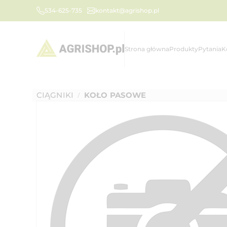
534-625-735
kontakt@agrishop.pl
Strona główna
Produkty
Pytania
K
CIĄGNIKI
KOŁO PASOWE
/