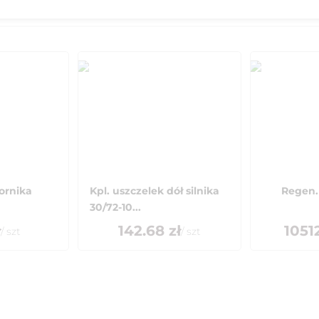
ornika
Kpl. uszczelek dół silnika
Regen.
30/72-10...
ł
142.68
zł
1051
/
szt
/
szt