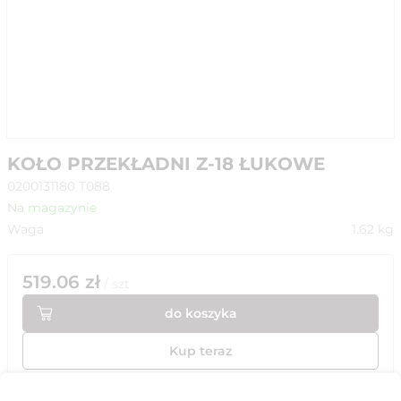
KOŁO PRZEKŁADNI Z-18 ŁUKOWE
0200131180 T088
Na magazynie
Waga
1.62
kg
519.06
zł
/
szt
do koszyka
Kup teraz