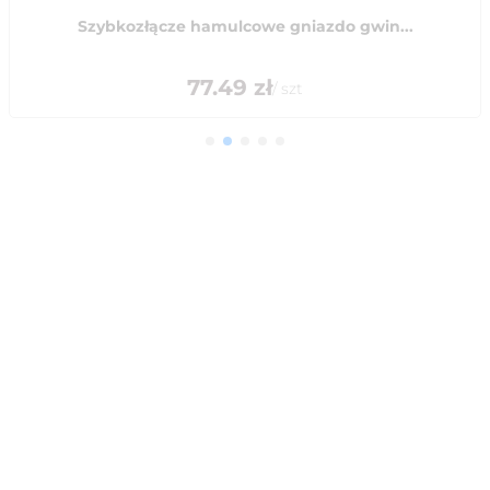
Szybkozłącze hamulcowe gniazdo gwin...
77.49
zł
/
szt