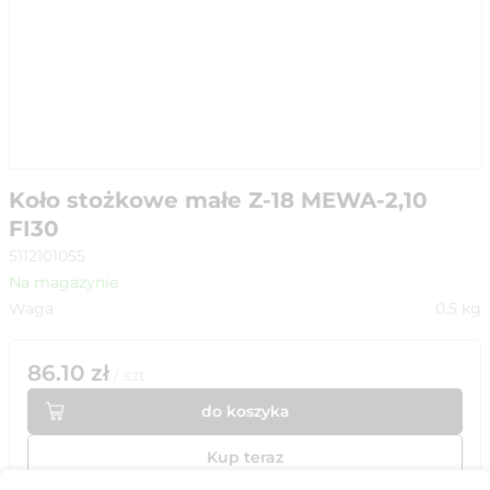
Koło stożkowe małe Z-18 MEWA-2,10
FI30
5112101055
Na magazynie
Waga
0.5
kg
86.10
zł
/
szt
do koszyka
Kup teraz