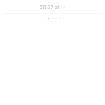
511.07
zł
/
szt