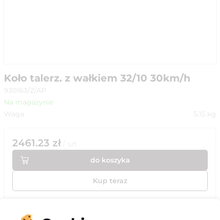
Koło talerz. z wałkiem 32/10 30km/h
930163/Z/AP
Na magazynie
Waga
5.15
kg
2461.23
zł
/
szt
do koszyka
Kup teraz