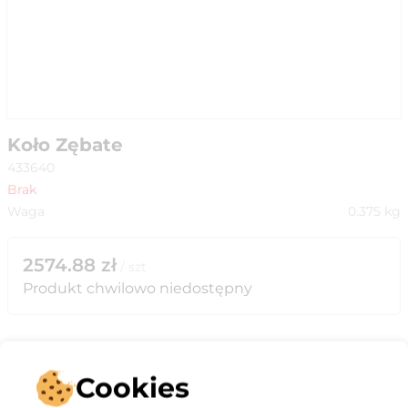
Koło Zębate
433640
Brak
Waga
0.375
kg
2574.88
zł
/
szt
Produkt chwilowo niedostępny
Cookies
Opis