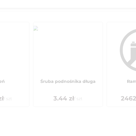
ień
Śruba podnośnika długa
Ram
zł
3.44
zł
2462
/
szt
/
szt