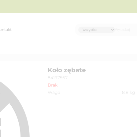
ontakt
Koło zębate
84197567
Brak
Waga
8.8
kg