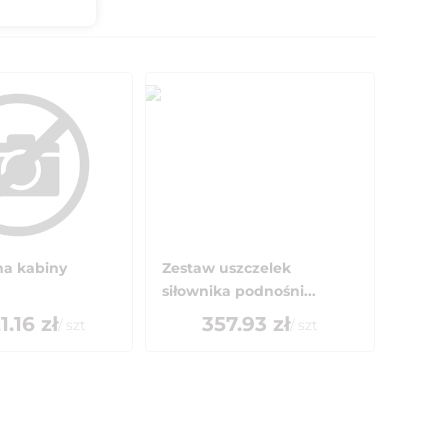
a kabiny
Zestaw uszczelek
siłownika podnośni...
1.16
zł
357.93
zł
/
szt
/
szt