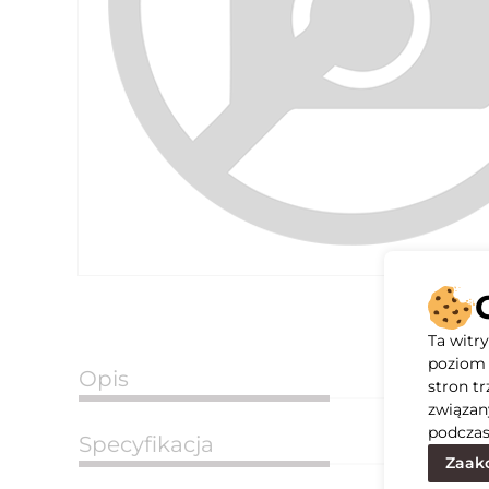
Ta witr
poziom 
Opis
stron t
związan
podczas
Specyfikacja
Zaakc