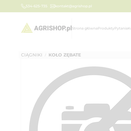
534-625-735
kontakt@agrishop.pl
Strona główna
Produkty
Pytania
K
CIĄGNIKI
KOŁO ZĘBATE
/