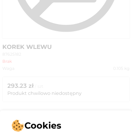
KOREK WLEWU
87625182
Brak
Waga
0.105
kg
293.23
zł
/
szt
Produkt chwilowo niedostępny
Cookies
Opis