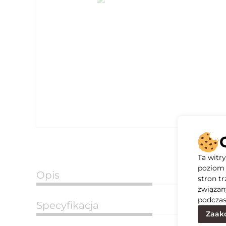
Ta witr
poziom 
Opis
stron t
związan
podczas
Specyfikacja
Zaakc