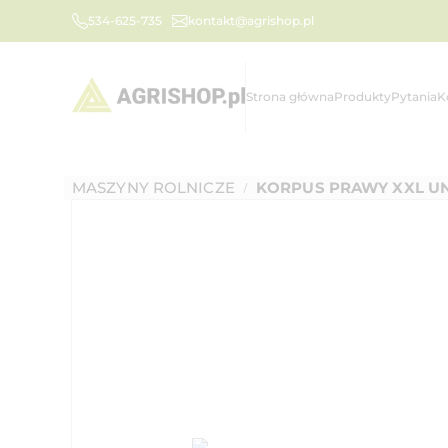
534-625-735
kontakt@agrishop.pl
Strona główna
Produkty
Pytania
K
MASZYNY ROLNICZE
KORPUS PRAWY XXL UNI
/