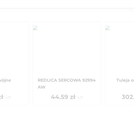
wójne
REDLICA SERCOWA 92994
Tuleja 
AW
ł
44.59
zł
302
/
szt
/
szt