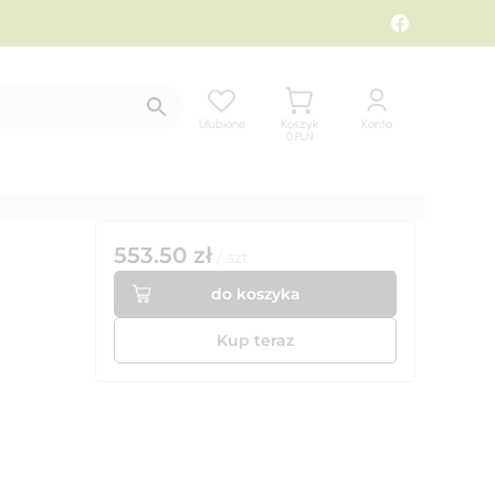
Ulubione
Koszyk
Konto
0
PLN
553.50
zł
/
szt
do koszyka
Kup teraz