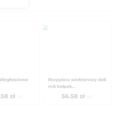
odległościowa
Rozpylacz eżektorowy do6
m/s kołpak...
.58
zł
56.58
zł
/
szt
/
szt