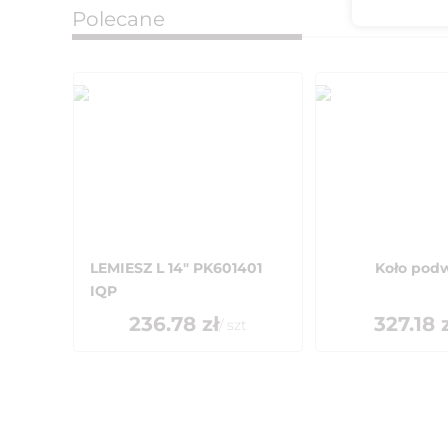
Polecane
LEMIESZ L 14" PK601401
Koło pod
IQP
236.78
zł
327.18
z
/
szt