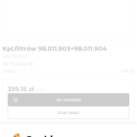
Kpl.filtrów 98.011.903+98.011.904
98011903/Z
Na magazynie
Waga
3.9
kg
359.16
zł
/
szt
do koszyka
Kup teraz