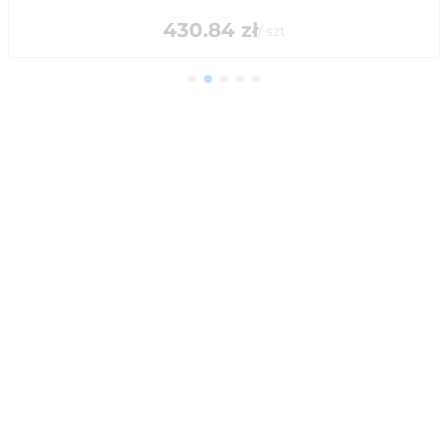
430.84
zł
/
szt