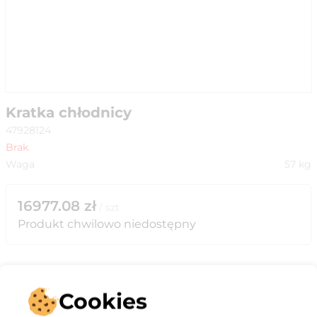
Kratka chłodnicy
47928124
Brak
Waga
57
kg
16977.08
zł
/
szt
Produkt chwilowo niedostępny
Cookies
Opis