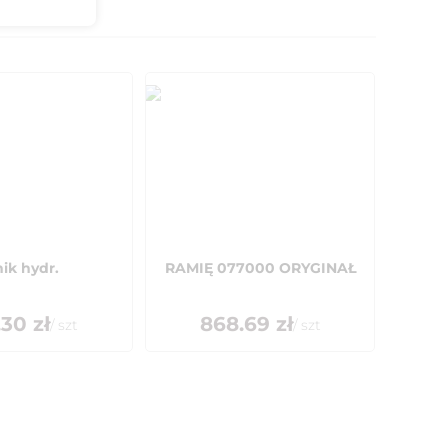
nik hydr.
RAMIĘ 077000 ORYGINAŁ
.30
zł
868.69
zł
/
szt
/
szt