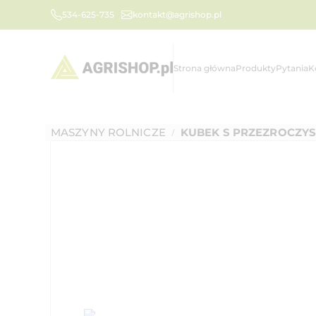
534-625-735
kontakt@agrishop.pl
Strona główna
Produkty
Pytania
K
MASZYNY ROLNICZE
KUBEK S PRZEZROCZYS
/