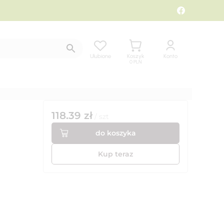
Ulubione
Koszyk
Konto
0
PLN
118.39
zł
/
szt
do koszyka
Kup teraz