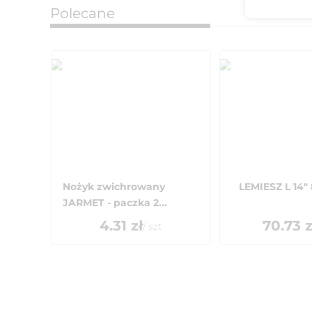
Polecane
Nożyk zwichrowany
LEMIESZ L 14"
JARMET - paczka 2...
4.31
zł
70.73
z
/
szt