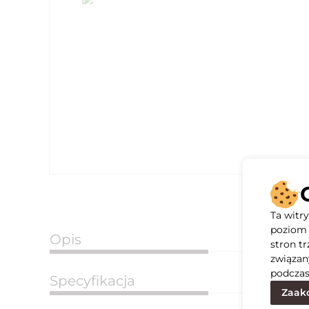
Ta witr
poziom 
Opis
stron t
związan
podczas
Specyfikacja
Zaakc