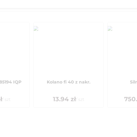
 85194 IQP
Kolano fi 40 z nakr.
Sil
ł
13.94
zł
750
/
szt
/
szt