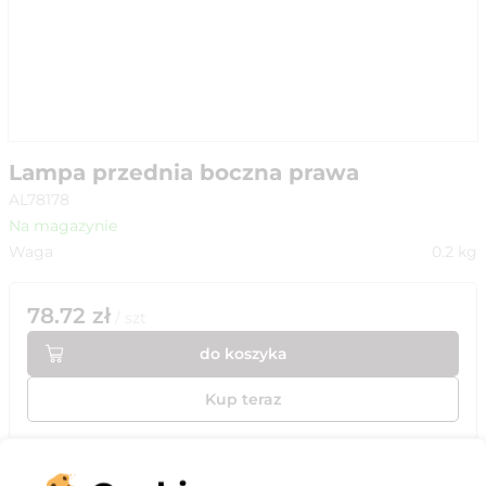
Lampa przednia boczna prawa
AL78178
Na magazynie
Waga
0.2
kg
78.72
zł
/
szt
do koszyka
Kup teraz