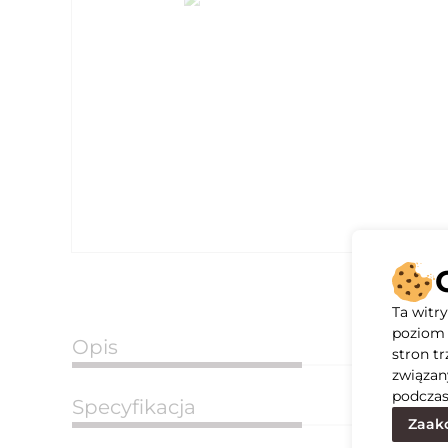
Ta witr
poziom 
Opis
stron t
związan
podczas
Specyfikacja
Zaakc