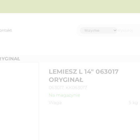
ontakt
ORYGINAŁ
LEMIESZ L 14" 063017
ORYGINAŁ
063017, KK063017
Na magazynie
Waga
5
kg