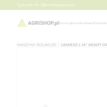
534-625-735
kontakt@agrishop.pl
Strona główna
Produkty
Pytania
K
MASZYNY ROLNICZE
LEMIESZ L 14" 063017 
/