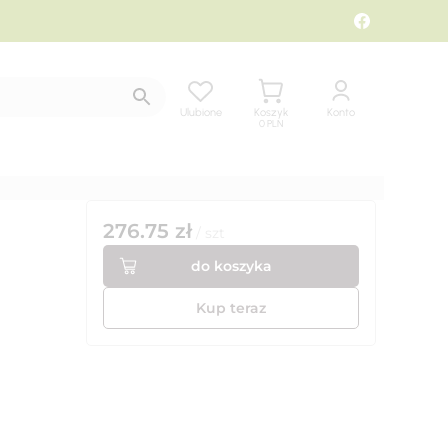
Ulubione
Koszyk
Konto
0
PLN
276.75
zł
/
szt
do koszyka
Kup teraz