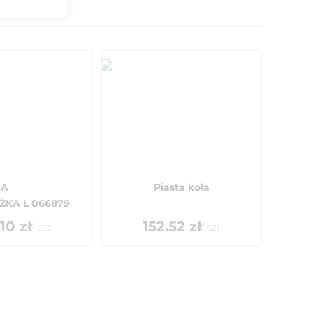
IA
Piasta koła
ŻKA L 066879
.10
zł
152.52
zł
/
szt
/
szt