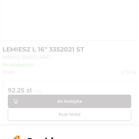
LEMIESZ L 16" 3352021 ST
3352021, 3352121, SB43
Na magazynie
Waga
3.72
kg
92.25
zł
/
szt
do koszyka
Kup teraz