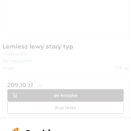
Lemiesz lewy stary typ
5609040010
Na magazynie
Waga
7.38
kg
209.10
zł
/
szt
do koszyka
Kup teraz