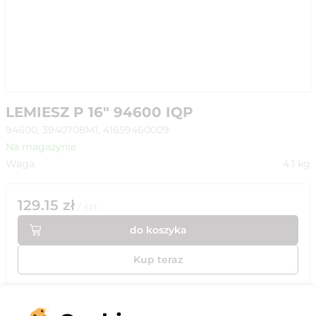
LEMIESZ P 16" 94600 IQP
94600, 3940708M1, 41659460009
Na magazynie
Waga
4.1
kg
129.15
zł
/
szt
do koszyka
Kup teraz