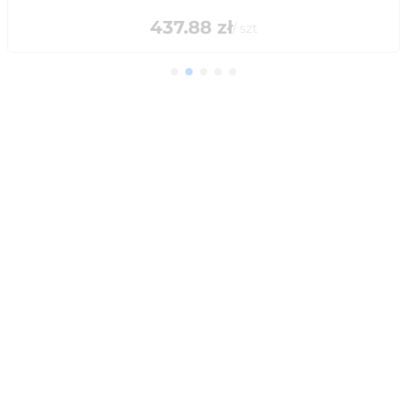
437.88
zł
/
szt