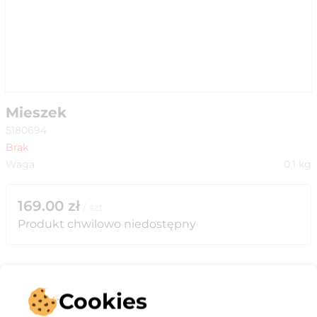
Mieszek
5180694
Brak
Waga
0.1
kg
169.00
zł
/
szt
Produkt chwilowo niedostępny
Cookies
Opis