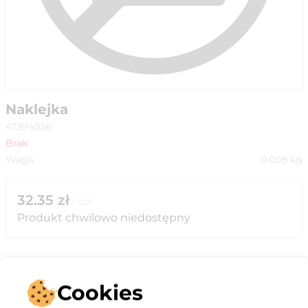
Naklejka
47394956
Brak
Waga
0.008
kg
32.35
zł
/
szt
Produkt chwilowo niedostępny
Cookies
Opis