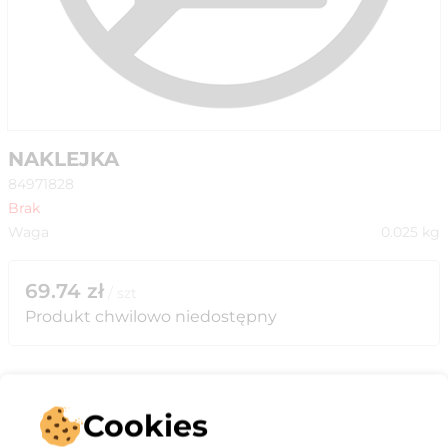
NAKLEJKA
84971828
Brak
Waga
0.025
kg
69.74
zł
/
szt
Produkt chwilowo niedostępny
Cookies
Opis