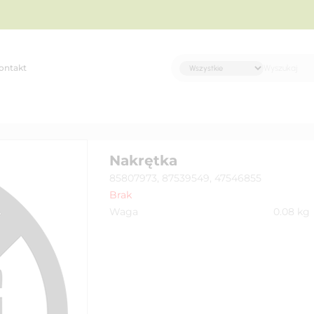
ontakt
Nakrętka
85807973, 87539549, 47546855
Brak
Waga
0.08
kg