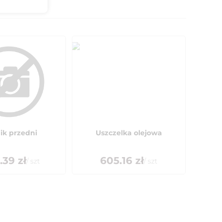
ik przedni
Uszczelka olejowa
.39
zł
605.16
zł
/
szt
/
szt