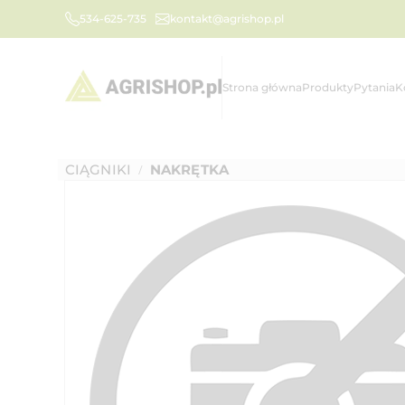
534-625-735
kontakt@agrishop.pl
Strona główna
Produkty
Pytania
K
CIĄGNIKI
NAKRĘTKA
/