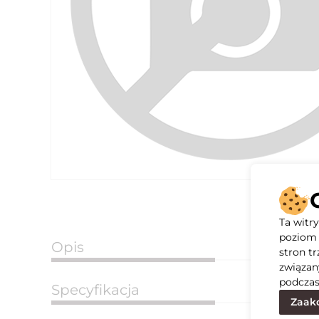
Ta witr
poziom 
Opis
stron t
związan
podczas
Specyfikacja
Zaakc