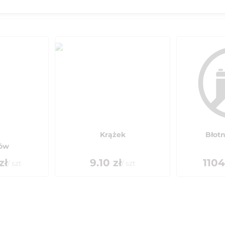
Krążek
Błotn
zów
zł
9.10
zł
1104
/
szt
/
szt