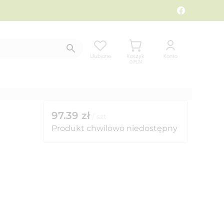
Ulubione
Koszyk
Konto
0
PLN
97.39
zł
/
szt
Produkt chwilowo niedostępny